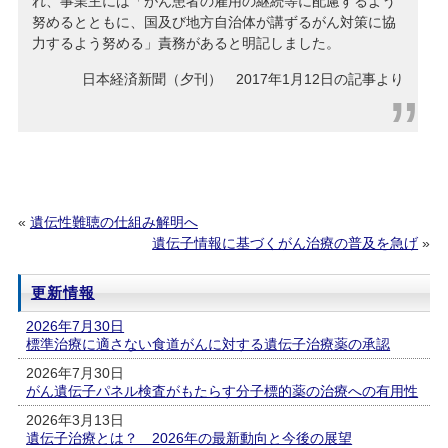
れ、事業主には「がん患者の雇用の継続等に配慮するよう
努めるとともに、国及び地方自治体が講ずるがん対策に協
力するよう努める」責務があると明記しました。
日本経済新聞（夕刊） 2017年1月12日の記事より
«
遺伝性難聴の仕組み解明へ
遺伝子情報に基づくがん治療の普及を急げ
»
更新情報
2026年7月30日
標準治療に適さない食道がんに対する遺伝子治療薬の承認
2026年7月30日
がん遺伝子パネル検査がもたらす分子標的薬の治療への有用性
2026年3月13日
遺伝子治療とは？ 2026年の最新動向と今後の展望